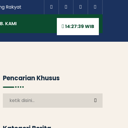
ng Rakyat
B. KAMI
14:27:39 WIB
Pencarian Khusus