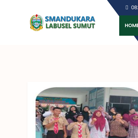
08
HOM