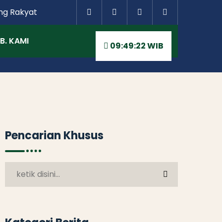
ng Rakyat
B. KAMI
09:49:22 WIB
Pencarian Khusus