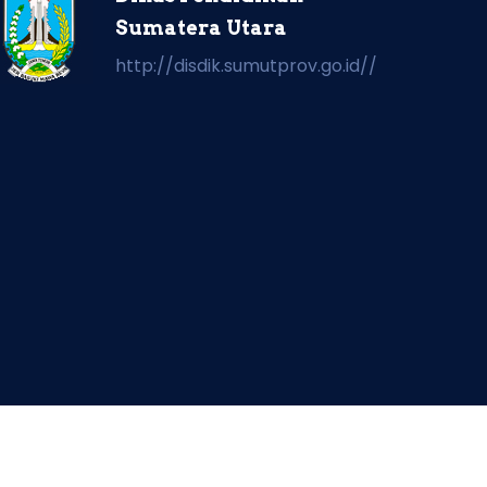
Sumatera Utara
http://disdik.sumutprov.go.id//