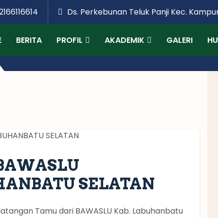
2166116614
Ds. Perkebunan Teluk Panji Kec. Kampu
E
BERITA
PROFIL
AKADEMIK
GALERI
HU
 BAWASLU
HANBATU SELATAN
edatangan Tamu dari BAWASLU Kab. Labuhanbatu