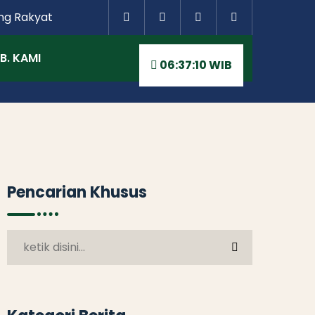
ng Rakyat
B. KAMI
06:37:10 WIB
Pencarian Khusus