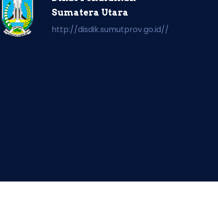
Sumatera Utara
http://disdik.sumutprov.go.id//